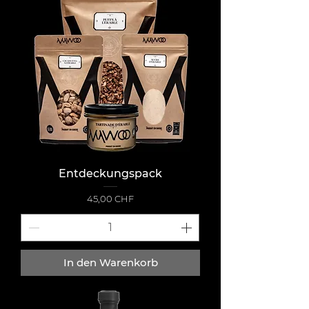
Entdeckungspack
Preis
45,00 CHF
In den Warenkorb