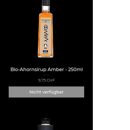
Bio-Ahornsirup Amber - 250ml
Preis
9,75 CHF
Nicht verfügbar