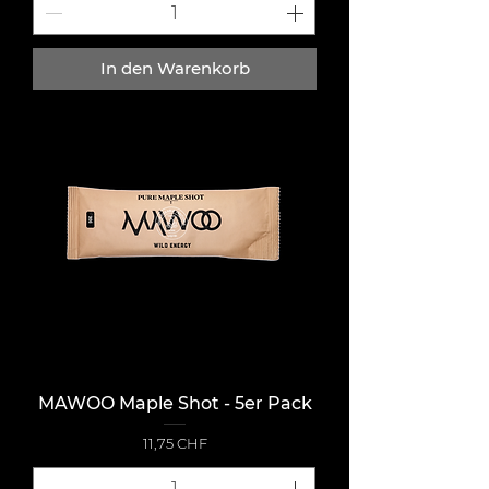
In den Warenkorb
MAWOO Maple Shot - 5er Pack
Preis
11,75 CHF