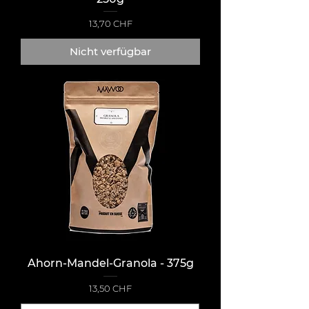
Preis
13,70 CHF
Nicht verfügbar
Ahorn-Mandel-Granola - 375g
Preis
13,50 CHF