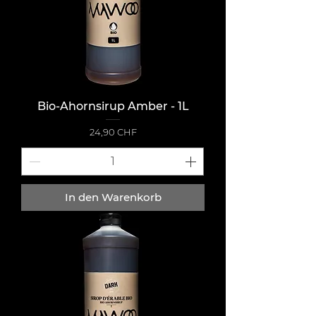
Bio-Ahornsirup Amber - 1L
Preis
24,90 CHF
In den Warenkorb