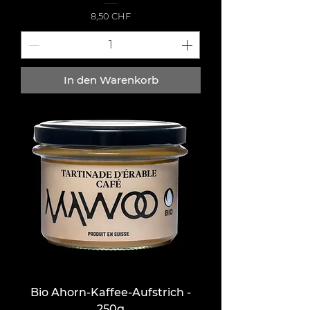
Preis
8,50 CHF
In den Warenkorb
Bio Ahorn-Kaffee-Aufstrich -
250g