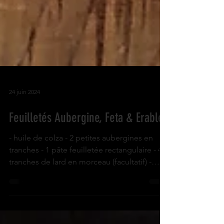
24 juin 2024
Feuilletés Aubergine, Feta & Erable
- huile de colza - 2 petites aubergines en
tranches - 1 pâte feuilletée rectangulaire - 4
tranches de lard en morceau (facultatif) -
125g...