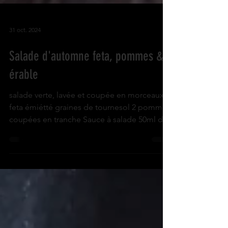
31 oct. 2024
Salade d'automne feta, pommes &
érable
salade verte, lavée et coupée en morceaux
feta émiétté graines de tournesol 2 pommes
coupées en tranche Sauce à salade 50ml de
sirop...