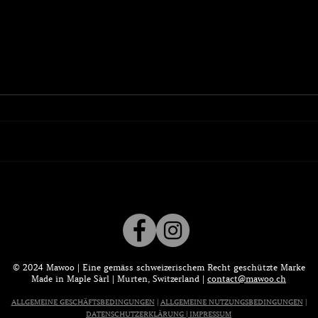
Milchreis mit Ahornsirup
Zimt
Ahor
© 2024 Mawoo | Eine gemäss schweizerischem Recht geschützte Marke
Made in Maple Sàrl | Murten, Switzerland |
contact@mawoo.ch
ALLGEMEINE GESCHÄFTSBEDINGUNGEN
|
ALL
G
EMEINE NUTZUNGSBEDINGUNGEN
|
DATENSCHUTZERKLÄRUNG
| IMPRESSUM