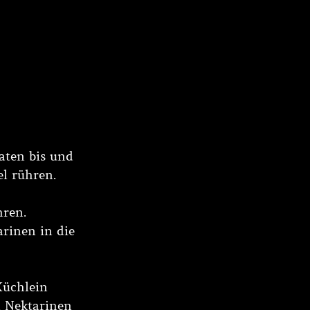
aten bis und 
el rühren. 
ren. 
rinen in die 
Küchlein 
n Nektarinen 